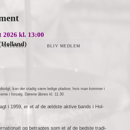
ement
 2026 kl. 13:00
 (Holland)
GALLERI
BLIV MEDLEM
 udsolgt, kan der stadig være ledige pladser, hvis man kommer i
serne i forsalg. Dørene åbnes kl. 11.30.
lagt i 1959, er et af de ældste akti­ve bands i Hol­
er­na­tio­nalt og be­trag­tes som et af de bedste tradi­