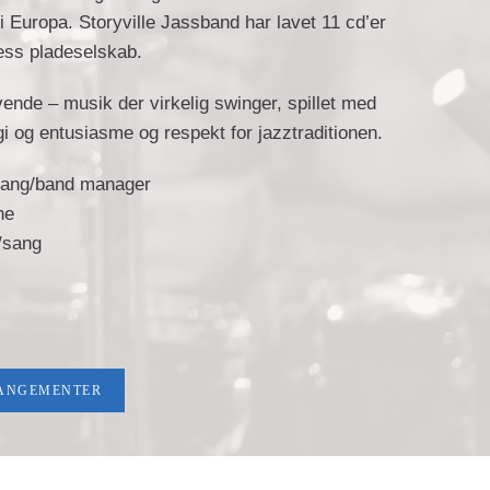
e i Europa. Storyville Jassband har lavet 11 cd’er
less pladeselskab.
ende – musik der virkelig swinger, spillet med
i og entusiasme og respekt for jazztraditionen.
sang/band manager
ne
t/sang
RANGEMENTER