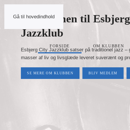
Velkommen til Esbjerg
Gå til hovedindhold
Jazzklub
FORSIDE
OM KLUBBEN
Esbjerg City Jazzklub satser på traditionel jazz 
masser af liv og livsglæde leveret suverænt og pr
SE MERE OM KLUBBEN
BLIV MEDLEM