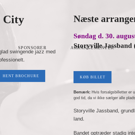
 City
Næste arrang
Søndag d. 30. august
Storyville Jassband
SPONSORER
ARRANGEMENTER
– glad swingende jazz med
ofessionelt.
HENT BROCHURE
KØB BILLET
Bemærk:
Hvis forsalgsbilletter er
god tid, da vi ikke sælger alle plad
Storyville Jass­band, grund­
land.
Ban­det op­­træder sta­dig int