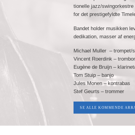
tio­nel­le jazz/swingorkestr
for det prestigefyldte Time
Bandet holder musikken lev
dedikation, masser af energ
Michael Muller – trompet/
Vincent Roerdink – trombo
Eugène de Bruijn – klarine
Tom Stuip – banjo
Jules Monen – kontrabas
Stef Geurts – trommer
SE ALLE KOMMENDE AR