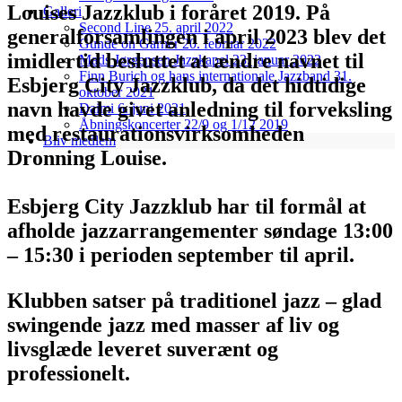
Louises Jazzklub i foråret 2019. På
Galleri
Second Line 25. april 2022
generalforsamlingen i april 2023 blev det
Gunde on Garner 20. februar 2022
imidlertid besluttet at ændre navnet til
Mads Jørgensen Jazzkapel 23. januar 2022
Finn Burich og hans internationale Jazzband 31.
Esbjerg City Jazzklub, da det hidtidige
oktober 2021
navn havde givet anledning til forveksling
Daimi 6. juni 2021
Åbningskoncerter 22/9 og 1/12 2019
med restaurationsvirksomheden
Bliv medlem
Dronning Louise.
Esbjerg City Jazzklub har til formål at
afholde jazzarrangementer søndage 13:00
– 15:30 i perioden september til april.
Klubben satser på traditionel jazz – glad
swingende jazz med masser af liv og
livsglæde leveret suverænt og
professionelt.