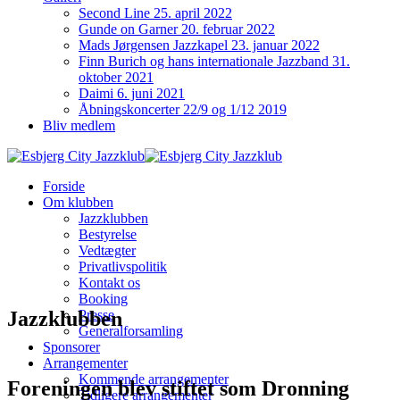
Second Line 25. april 2022
Gunde on Garner 20. februar 2022
Mads Jørgensen Jazzkapel 23. januar 2022
Finn Burich og hans internationale Jazzband 31.
oktober 2021
Daimi 6. juni 2021
Åbningskoncerter 22/9 og 1/12 2019
Bliv medlem
Forside
Om klubben
Jazzklubben
Bestyrelse
Vedtægter
Privatlivspolitik
Kontakt os
Booking
Jazzklubben
Presse
Generalforsamling
Sponsorer
Arrangementer
Kommende arrangementer
Foreningen blev stiftet som Dronning
Tidligere arrangementer